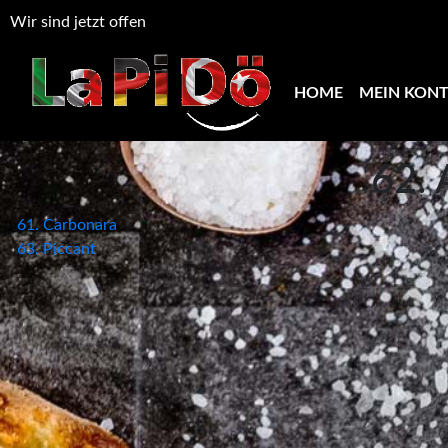
Wir sind jetzt offen
HOME
MEIN KON
62. 
Beitragsnavigation
61. Carbonara
63. Piccant