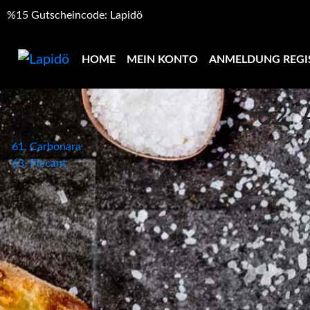
%15 Gutscheincode: Lapidö
HOME
MEIN KONTO
ANMELDUNG REGI
62. 
Beitragsnavigation
61. Carbonara
63. Piccant