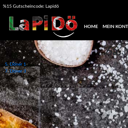
%15 Gutscheincode: Lapidö
HOME
MEIN KON
6a.
Beitragsnavigation
5. Döner 1
7. Döner 3