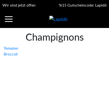
Wir sind jetzt offen
%15 Gutscheincode: Lapidö
Champignons
Beitragsnavigation
Tomaten
Broccoli