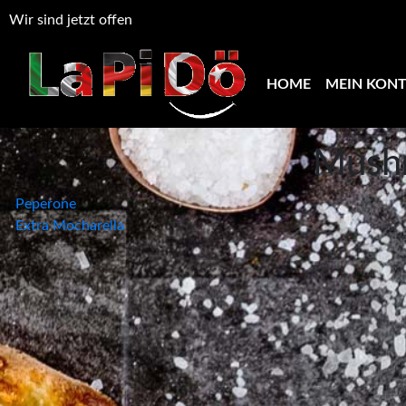
Wir sind jetzt offen
HOME
MEIN KON
Mush
Beitragsnavigation
Peperone
Extra Mocharella