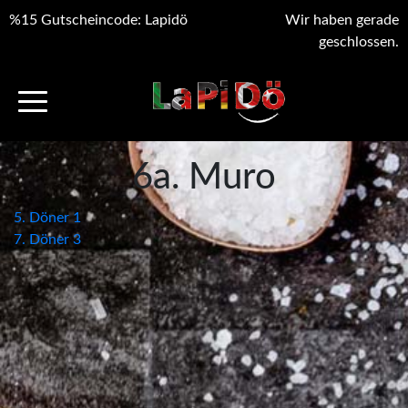
%15 Gutscheincode: Lapidö
Wir haben gerade
geschlossen.
6a. Muro
Beitragsnavigation
5. Döner 1
7. Döner 3