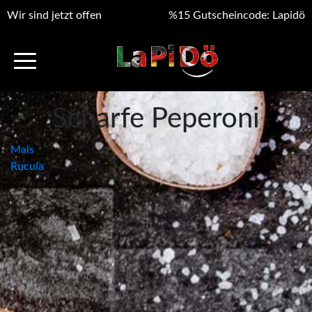
Wir sind jetzt offen
%15 Gutscheincode: Lapidö
Scharfe Peperoni
Beitragsnavigation
Mais
Rucula