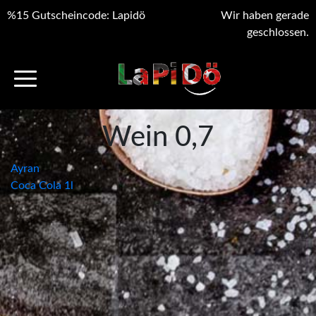
%15 Gutscheincode: Lapidö
Wir haben gerade
geschlossen.
Wein 0,7
Beitragsnavigation
Ayran
Coca Cola 1l