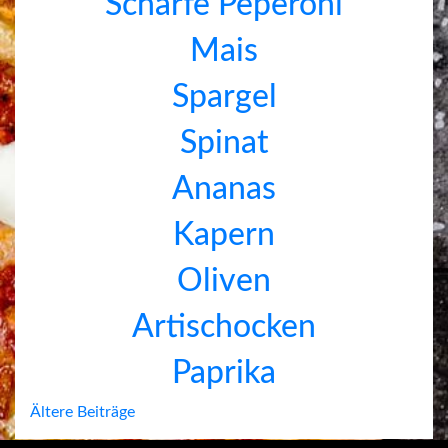
Scharfe Peperoni
Mais
Spargel
Spinat
Ananas
Kapern
Oliven
Artischocken
Paprika
Beitragsnavigation
Ältere Beiträge