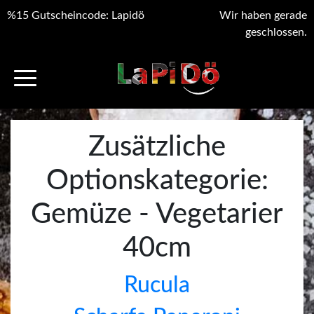
%15 Gutscheincode: Lapidö
Wir haben gerade
geschlossen.
Zusätzliche
Optionskategorie:
Gemüze - Vegetarier
40cm
Rucula