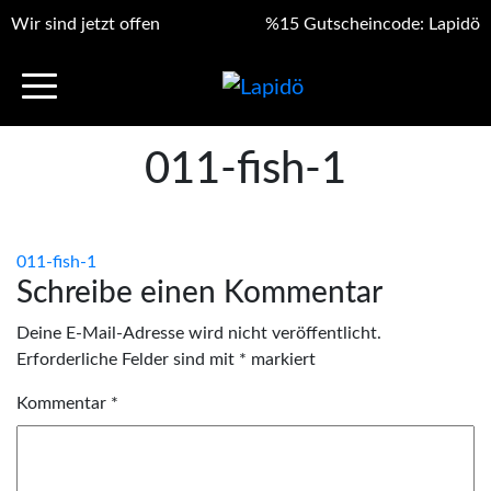
Wir sind jetzt offen
%15 Gutscheincode: Lapidö
011-fish-1
Beitragsnavigation
011-fish-1
Schreibe einen Kommentar
Deine E-Mail-Adresse wird nicht veröffentlicht.
Erforderliche Felder sind mit
*
markiert
Kommentar
*