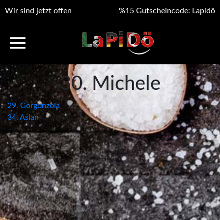
Wir sind jetzt offen
%15 Gutscheincode: Lapidö
30. Michele
Beitragsnavigation
29. Gorgonzola
34. Aslan