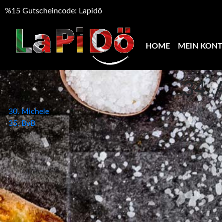
%15 Gutscheincode: Lapidö
HOME
MEIN KON
34. 
Beitragsnavigation
30. Michele
35. BvB