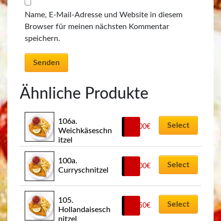
Name, E-Mail-Adresse und Website in diesem
Browser für meinen nächsten Kommentar
speichern.
Ähnliche Produkte
106a. 
Select
12,00
€
Weichkäseschn
itzel
100a. 
Select
12,00
€
Curryschnitzel
105. 
Select
13,50
€
Hollandaisesch
nitzel