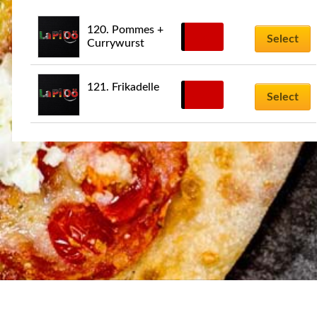
120. Pommes + 
5,50
€
Select
Currywurst
121. Frikadelle
3,00
€
Select