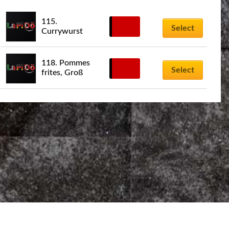
115. 
3,50
€
Select
Currywurst
118. Pommes 
4,50
€
Select
frites, Groß