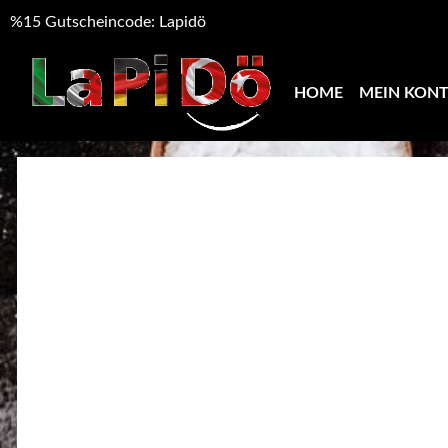
%15 Gutscheincode: Lapidö
HOME
MEIN KON