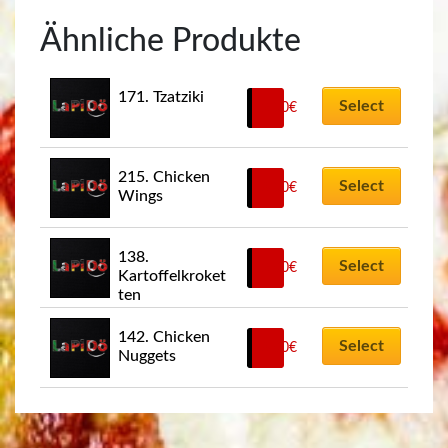
Ähnliche Produkte
171. Tzatziki
Select
2,50
€
215. Chicken 
Select
8,50
€
Wings
138. 
Select
2,00
€
Kartoffelkroket
ten
142. Chicken 
Select
8,00
€
Nuggets