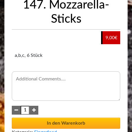
147. Mozzarella-
Sticks
9,00
€
a,b,c, 6 Stück
In den Warenkorb