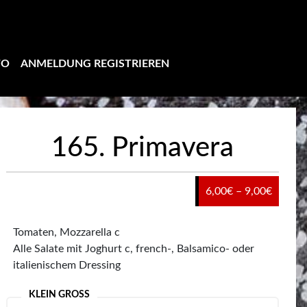
TO
ANMELDUNG REGISTRIEREN
165. Primavera
Preiss
6,00
€
–
9,00
€
6,00€
bis
Tomaten, Mozzarella c
9,00€
Alle Salate mit Joghurt c, french-, Balsamico- oder
italienischem Dressing
KLEIN GROSS