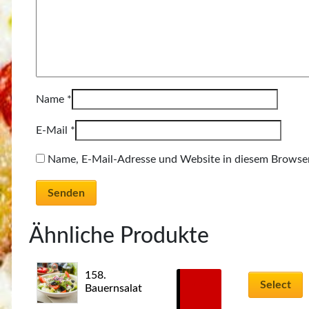
Name
*
E-Mail
*
Name, E-Mail-Adresse und Website in diesem Browse
Ähnliche Produkte
Dieses
158. 
Produkt
5,00
€
Select
Bauernsalat
weist
–