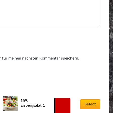
r für meinen nächsten Kommentar speichern.
Dieses
159. 
Produkt
6,00
€
Select
Eisbergsalat 1
weist
–