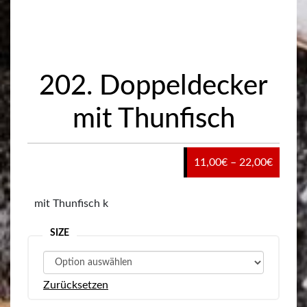
202. Doppeldecker
mit Thunfisch
Preiss
11,00
€
–
22,00
€
11,00€
bis
mit Thunfisch k
22,00€
SIZE
Zurücksetzen