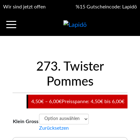
Wir sind jetzt offen
%15 Gutscheincode: Lapidö
273. Twister
Pommes
4,50
€
–
6,00
€
Preisspanne: 4,50€ bis 6,00€
Klein Gross
Zurücksetzen