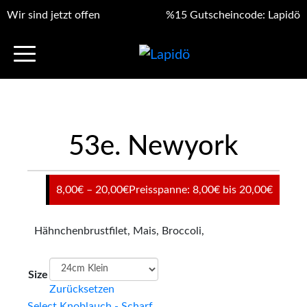
Wir sind jetzt offen
%15 Gutscheincode: Lapidö
53e. Newyork
8,00
€
–
20,00
€
Preisspanne: 8,00€ bis 20,00€
Hähnchenbrustfilet, Mais, Broccoli,
Size
Zurücksetzen
Select Knoblauch - Scharf