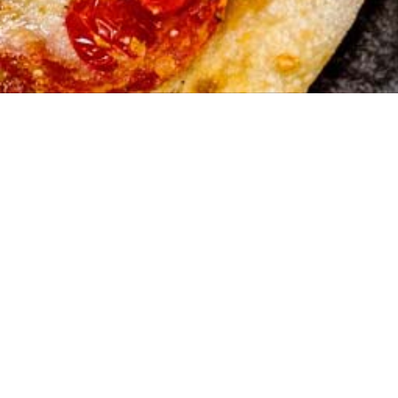
Adresse
Zum Wäldche
44532 Lünen
02306 92792
Onlineshops für Lieferdienste