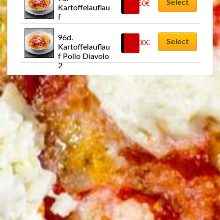
Select
11,50
€
Kartoffelauflau
f
96d. 
Select
12,00
€
Kartoffelauflau
f Pollo Diavolo 
2