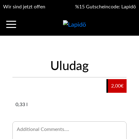
Wir sind jetzt offen
%15 Gutscheincode: Lapidö
Uludag
2,00
€
0,33 l